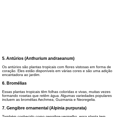
5. Antúrios (Anthurium andraeanum)
Os antúrios são plantas tropicais com flores vistosas em forma de
coração. Eles estão disponíveis em várias cores e são uma adição
encantadora ao jardim.
6. Bromélias
Essas plantas tropicais têm folhas coloridas e vivas, muitas vezes
formando rosetas que retêm água. Algumas variedades populares
incluem as bromélias Aechmea, Guzmania e Neoregelia.
7. Gengibre ornamental (Alpinia purpurata)
Também conhecido como gengibre-vermelho, essa planta tem